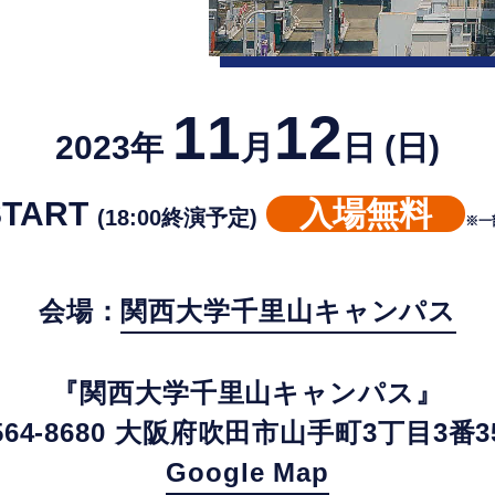
11
12
2023年
月
日 (日)
 START
入場無料
(18:00終演予定)
※一
会場：
関西大学千里山キャンパス
『関西大学千里山キャンパス』
564-8680 大阪府吹田市山手町3丁目3番3
Google Map